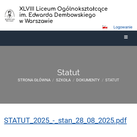
XLVIII Liceum Ogólnokształcące
im. Edwarda Dembowskiego
w Warszawie
Logowanie
Statut
STRONA GŁÓWNA
/
SZKOŁA
/
DOKUMENTY
/
STATUT
Statut
STATUT_2025_-_stan_28_08_2025.pdf