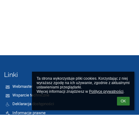
Linki
Ta strona wykorzystuje pliki cookies. Korzystając z niej 
wyrażasz zgodę na ich używanie, zgodnie z aktualnymi 
Webmaster
ustawieniami przeglądarki.

Więcej informacji znajdziesz w 
Polityce prywatności
.
Wsparcie techniczne
OK
Deklaracja dostępności
Informacje prawne
Polityka prywatności
Metryczka