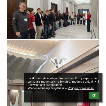
Ta strona wykorzystuje pliki cookies. Korzystając z niej 
wyrażasz zgodę na ich używanie, zgodnie z aktualnymi 
ustawieniami przeglądarki.

Więcej informacji znajdziesz w 
Polityce prywatności
.
OK