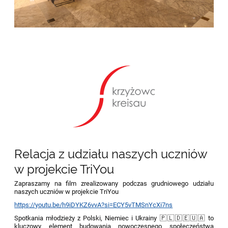
Relacja z udziału naszych uczniów
w projekcie TriYou
Zapraszamy na film zrealizowany podczas grudniowego udziału
naszych uczniów w projekcie TriYou
https://youtu.be/h9iDYKZ6vvA?si=ECY5vTMSnYcXi7ns
Spotkania młodzieży z Polski, Niemiec i Ukrainy
🇵🇱
🇩🇪
🇺🇦
to
kluczowy element budowania nowoczesnego społeczeństwa