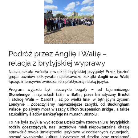
Podróż przez Anglię i Walię –
relacja z brytyjskiej wyprawy
Nasza szkoła wróciła z wielkiej brytyjskiej przygody! Przez tydzień
grupa uczniów odkrywała najciekawsze zakątki
Anglii oraz Walii
,
łącząc intensywne zwiedzanie z praktyczną nauką języka.
Program wyjazdu był niezwykle bogaty – od tajemniczego
Stonehenge
i rzymskich łaźni w
Bath
, przez klimatyczny
Bristol
i stolicę Walii –
Cardiff
, aż po wielki finał w tętniącym życiem
Londynie
. Zobaczyliśmy najważniejsze zabytki, od
Buckingham
Palace
po słynny most wiszący
Clifton Suspension Bridge
, a także
szukaliśmy śladów
Banksy’ego
na murach Bristolu .
To nie była zwykła wycieczka! Dzięki zakwaterowaniu u
brytyjskich
rodzin goszczących
, nasi uczniowie mieli niepowtarzalną okazję
sprawdzić swoje umiejętności językowe w codziennych sytuacjach,
poznać wyspiarską kulturę i zwyczaje od środka oraz przełamać