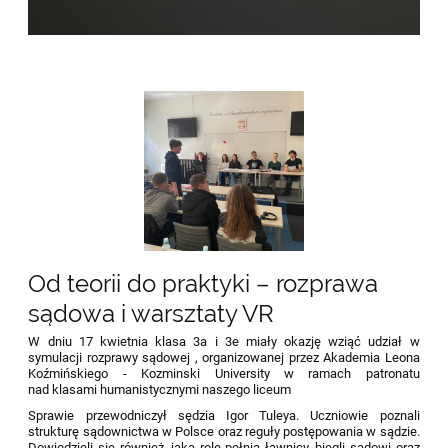
Od teorii do praktyki – rozprawa
sądowa i warsztaty VR
W dniu 17 kwietnia klasa 3a i 3e miały okazję wziąć udział w
symulacji rozprawy sądowej , organizowanej przez
Akademia Leona
Koźmińskiego - Kozminski University
w ramach patronatu
nad klasami humanistycznymi naszego liceum
Sprawie przewodniczył sędzia Igor Tuleya. Uczniowie poznali
strukturę sądownictwa w Polsce oraz reguły postępowania w sądzie.
Dowiedzieli się również, jaką rolę pełnią ławnicy, biegli sądowi oraz