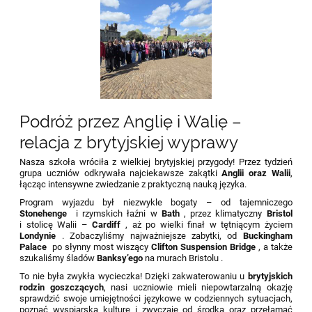
Podróż przez Anglię i Walię –
relacja z brytyjskiej wyprawy
Nasza szkoła wróciła z wielkiej brytyjskiej przygody! Przez tydzień
grupa uczniów odkrywała najciekawsze zakątki
Anglii oraz Walii
,
łącząc intensywne zwiedzanie z praktyczną nauką języka.
Program wyjazdu był niezwykle bogaty – od tajemniczego
Stonehenge
i rzymskich łaźni w
Bath
, przez klimatyczny
Bristol
i stolicę Walii –
Cardiff
, aż po wielki finał w tętniącym życiem
Londynie
. Zobaczyliśmy najważniejsze zabytki, od
Buckingham
Palace
po słynny most wiszący
Clifton Suspension Bridge
, a także
szukaliśmy śladów
Banksy’ego
na murach Bristolu .
To nie była zwykła wycieczka! Dzięki zakwaterowaniu u
brytyjskich
rodzin goszczących
, nasi uczniowie mieli niepowtarzalną okazję
sprawdzić swoje umiejętności językowe w codziennych sytuacjach,
poznać wyspiarską kulturę i zwyczaje od środka oraz przełamać