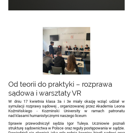
Od teorii do praktyki – rozprawa
sądowa i warsztaty VR
W dniu 17 kwietnia klasa 3a i 3e miały okazję wziąć udział w
symulacji rozprawy sądowej , organizowanej przez
Akademia Leona
Koźmińskiego - Kozminski University
w ramach patronatu
nad klasami humanistycznymi naszego liceum
Sprawie przewodniczył sędzia Igor Tuleya. Uczniowie poznali
strukturę sądownictwa w Polsce oraz reguły postępowania w sądzie.
Dowiedzieli się również, jaką rolę pełnią ławnicy, biegli sądowi oraz